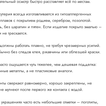
ательный осмотр быстро расставляет всё по местам.
утерия всегда изготавливается из гипоаллергенных
 сплавов с покрытием родием, серебром, позолотой.
, без царапин и пятен. Если изделие покрыто эмалью –
 не трескается.
 должны работать плавно, не требуя чрезмерных усилий.
бычно без следов клея, ржавчины или облезшей краски.
часто ощущается чуть тяжелее, чем дешевая подделка:
очные металлы, а не пластиковые аналоги.
енты сверкают равномерно, хорошо закреплены, не
не мутнеют после первого же контакта с водой.
 украшениях часто есть небольшие отметки – логотипы,