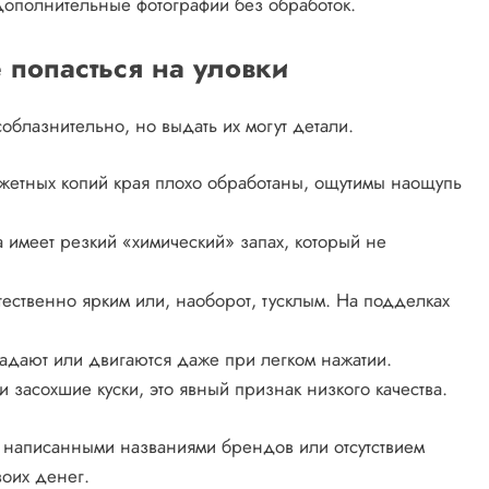
дополнительные фотографии без обработок.
 попасться на уловки
облазнительно, но выдать их могут детали.
жетных копий края плохо обработаны, ощутимы наощупь
 имеет резкий «химический» запах, который не
тественно ярким или, наоборот, тусклым. На подделках
адают или двигаются даже при легком нажатии.
 засохшие куски, это явный признак низкого качества.
 написанными названиями брендов или отсутствием
воих денег.