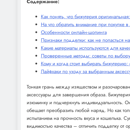
Содержание:
Как понять, что бижутерия оригинальная
На что обратить внимание при покупке в
Особенности онлайн-шопинга
Признаки подделки: как не попасться на
Какие материалы используются для каче
Проверенные методы: советы по выбору
Кому и когда стоит выбирать бижутерию:
Лайфхаки по уходу за выбранным аксесс
Тонкая грань между изяществом и разочаровани
аксессуары для завершения образа. Бижутери
изюминку и подчеркнуть индивидуальность. Он
обещает преобразить любой наряд. Но как толь
испытанием на прочность вкуса и кошелька. С
видимостью качества – отличить подделку от о