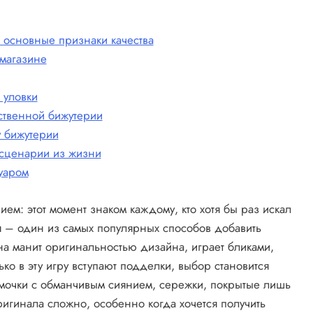
: основные признаки качества
 магазине
 уловки
ственной бижутерии
 бижутерии
 сценарии из жизни
уаром
ем: этот момент знаком каждому, кто хотя бы раз искал
я – один из самых популярных способов добавить
а манит оригинальностью дизайна, играет бликами,
ко в эту игру вступают подделки, выбор становится
умочки с обманчивым сиянием, сережки, покрытые лишь
ригинала сложно, особенно когда хочется получить