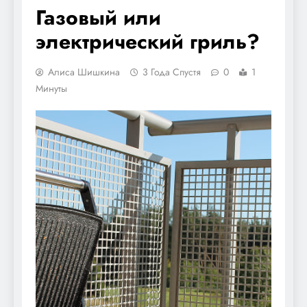
Газовый или
электрический гриль?
Алиса Шишкина
3 Года Спустя
0
1
Минуты