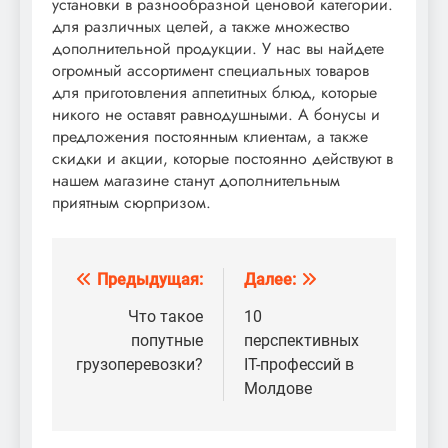
установки в разнообразной ценовой категории.
для различных целей, а также множество
дополнительной продукции. У нас вы найдете
огромный ассортимент специальных товаров
для приготовления аппетитных блюд, которые
никого не оставят равнодушными. А бонусы и
предложения постоянным клиентам, а также
скидки и акции, которые постоянно действуют в
нашем магазине станут дополнительным
приятным сюрпризом.
Предыдущая:
Далее:
Навигация
по
Что такое
10
попутные
перспективных
записям
грузоперевозки?
IT-профессий в
Молдове