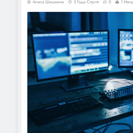
Алиса Шишкина
3 Года Спустя
0
1 Мин