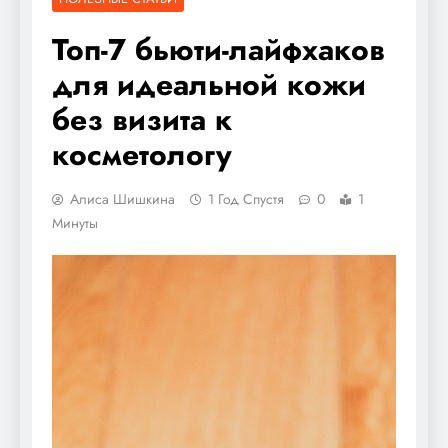
Топ-7 бьюти-лайфхаков
для идеальной кожи
без визита к
косметологу
Алиса Шишкина
1 Год Спустя
0
1
Минуты