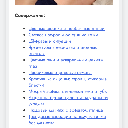
Содержание:
Цветные стрелки и необычные линии
Свежее натуральное сияние кожи
LSI-фразы и ситуации
Яркие губы в неоновых и ягодных
оттенках
Цветные тени и акварельный макияж
глаз
Персиковые и розовые румяна
Креативные акценты: стразы, стикеры и
блестки
Мокрый эффект: глянцевые веки и губы
Акцент на брови: густота и натуральная
укладка
Нюдовый макияж с эффектом глянца
Трендовые вариации на тему макияжа
без макияжа