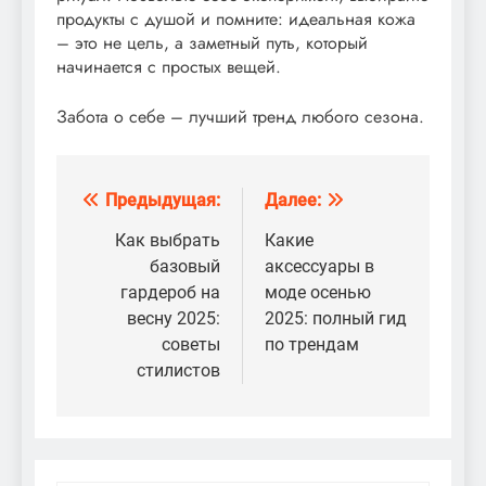
продукты с душой и помните: идеальная кожа
– это не цель, а заметный путь, который
начинается с простых вещей.
Забота о себе – лучший тренд любого сезона.
Предыдущая:
Далее:
Навигация
по
Как выбрать
Какие
базовый
аксессуары в
записям
гардероб на
моде осенью
весну 2025:
2025: полный гид
советы
по трендам
стилистов