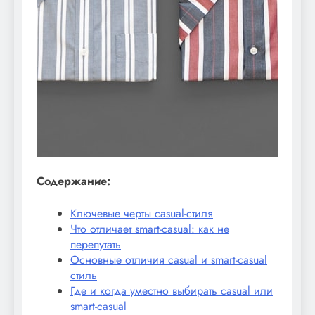
Содержание:
Ключевые черты casual-стиля
Что отличает smart-casual: как не
перепутать
Основные отличия casual и smart-casual
стиль
Где и когда уместно выбирать casual или
smart-casual