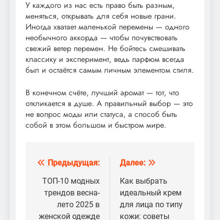
У каждого из нас есть право быть разным,
меняться, открывать для себя новые грани.
Иногда хватает маленькой перемены — одного
необычного аккорда — чтобы почувствовать
свежий ветер перемен. Не бойтесь смешивать
классику и эксперимент, ведь парфюм всегда
был и остаётся самым личным элементом стиля.
В конечном счёте, лучший аромат — тот, что
откликается в душе. А правильный выбор — это
не вопрос моды или статуса, а способ быть
собой в этом большом и быстром мире.
Предыдущая:
Далее:
Навигация
по
ТОП-10 модных
Как выбрать
трендов весна-
идеальный крем
записям
лето 2025 в
для лица по типу
женской одежде
кожи: советы