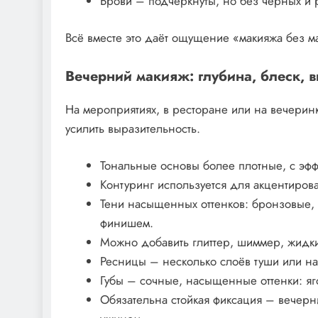
Брови – подчёркнуты, но без чёрных и 
Всё вместе это даёт ощущение «макияжа без ма
Вечерний макияж: глубина, блеск, 
На мероприятиях, в ресторане или на вечеринк
усилить выразительность.
Тональные основы более плотные, с эфф
Контуринг используется для акцентирова
Тени насыщенных оттенков: бронзовые, 
финишем.
Можно добавить глиттер, шиммер, жидки
Ресницы – несколько слоёв туши или нак
Губы – сочные, насыщенные оттенки: яг
Обязательна стойкая фиксация – вечерн